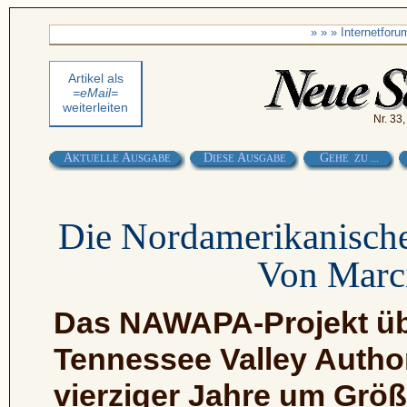
» » » Internetfor
Artikel als
=eMail=
weiterleiten
Nr. 33
A
A
D
A
G
KTUELLE
USGABE
IESE
USGABE
EHE ZU ...
Die Nordamerikanische
Von Marc
Das NAWAPA-Projekt übe
Tennessee Valley Author
vierziger Jahre um Grö