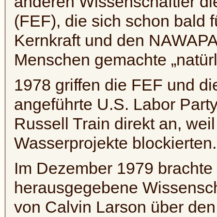
anderen Wissenschaftler di
(
FEF
), die sich schon bald
Kernkraft und den
NAWAPA
Menschen gemachte „natürli
1978 griffen die
FEF
und di
angeführte U.S. Labor Part
Russell
Train
direkt an, wei
Wasserprojekte blockierten.
Im Dezember 1979 brachte
herausgegebene Wissensc
von Calvin
Larson
über den 