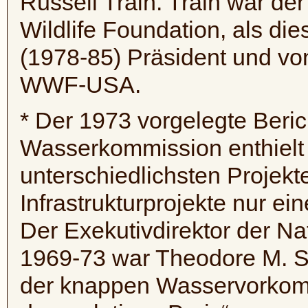
Russell
Train
.
Train
war der 
Wildlife
Foundation, als die
(1978-85) Präsident und vo
WWF-USA.
* Der 1973 vorgelegte Beric
Wasserkommission enthielt
unterschiedlichsten Projekt
Infrastrukturprojekte nur ei
Der Exekutivdirektor der 
1969-73 war Theodore M. Sch
der knappen Wasservorkom