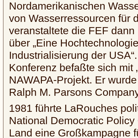
Nordamerikanischen Wasser
von Wasserressourcen für d
veranstaltete die
FEF
dann 
über „Eine Hochtechnologiep
Industrialisierung der USA“.
Konferenz befaßte sich mit 
NAWAPA-Projekt
. Er wurd
Ralph M.
Parsons
Company 
1981 führte
LaRouches
poli
National
Democratic
Policy
Land eine Großkampagne f