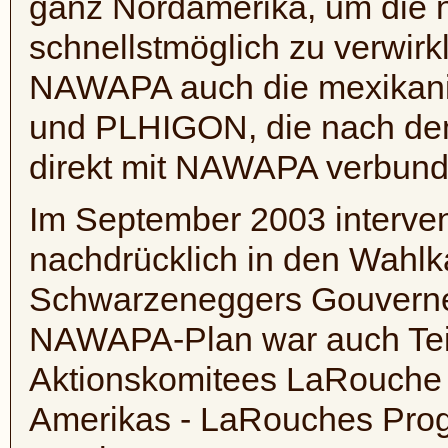
ganz Nordamerika, um die n
schnellstmöglich zu verwir
NAWAPA
auch die mexikan
und
PLHIGON
, die nach d
direkt mit
NAWAPA
verbunde
Im September 2003 interven
nachdrücklich in den Wahl
Schwarzeneggers Gouverneu
NAWAPA-Plan
war auch Te
Aktionskomitees LaRouche 
Amerikas -
LaRouches
Prog