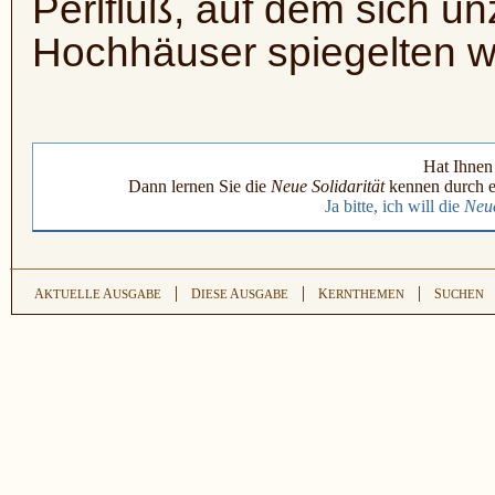
Perlfluß, auf dem sich un
Hochhäuser spiegelten w
Hat Ihnen 
Dann lernen Sie die
Neue Solidarität
kennen durch e
Ja bitte, ich will die
Neue
|
|
|
A
A
D
A
K
S
KTUELLE
USGABE
IESE
USGABE
ERNTHEMEN
UCHEN