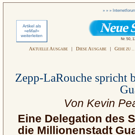
» » » Internetfor
Artikel als
=eMail=
weiterleiten
Nr. 50, 
A
A
|
D
A
|
G
KTUELLE
USGABE
IESE
USGABE
EHE ZU ...
Zepp-LaRouche spricht b
Gu
Von Kevin Pea
Eine Delegation des Sc
die Millionenstadt G