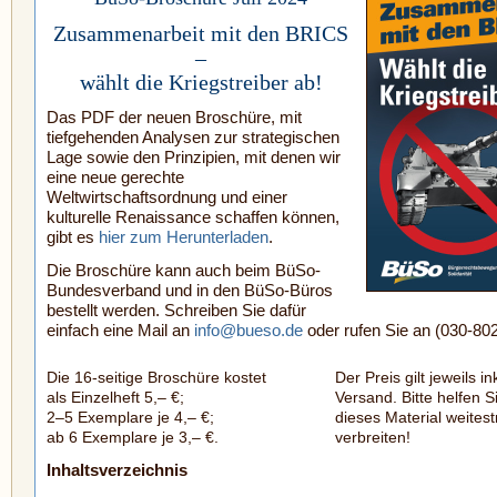
Zusammenarbeit mit den BRICS
–
wählt die Kriegstreiber ab!
Das PDF der neuen Broschüre, mit
tiefgehenden Analysen zur strategischen
Lage sowie den Prinzipien, mit denen wir
eine neue gerechte
Weltwirtschaftsordnung und einer
kulturelle Renaissance schaffen können,
gibt es
hier zum Herunterladen
.
Die Broschüre kann auch beim BüSo-
Bundesverband und in den BüSo-Büros
bestellt werden. Schreiben Sie dafür
einfach eine Mail an
info@bueso.de
oder rufen Sie an (030-80
Die 16-seitige Broschüre kostet
Der Preis gilt jeweils in
als Einzelheft 5,– €;
Versand. Bitte helfen Si
2–5 Exemplare je 4,– €;
dieses Material weites
ab 6 Exemplare je 3,– €.
verbreiten!
Inhaltsverzeichnis