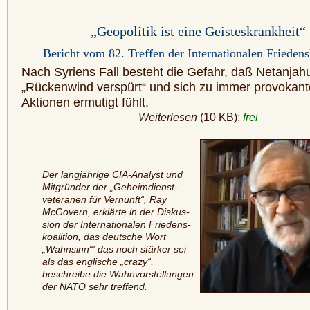
„Geopolitik ist eine Geisteskrankheit“
Bericht vom 82. Treffen der Internationalen Friedens
Nach Syriens Fall besteht die Gefahr, daß Netanjah
„Rückenwind verspürt“ und sich zu immer provo­kan
Aktionen ermutigt fühlt.
Weiterlesen
(10 KB):
frei
Der langjährige CIA-Analyst und
Mitgründer der „Geheim­dienst­
veteranen für Vernunft“, Ray
McGovern, erklärte in der Diskus­
sion der Internationalen Frie­dens­
koalition, das deutsche Wort
„Wahn­sinn“' das noch stärker sei
als das englische „crazy“,
beschrei­be die Wahnvorstellungen
der NATO sehr treffend.