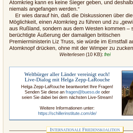
Atomkrieg kann es keine Sieger geben, und deshalb 
niemals angefangen werden.“
Er wies darauf hin, daß die Diskussionen über die
Möglichkeit, einen Atomkrieg zu führen und zu „gewi
aus Rußland, sondern aus dem Westen kommen – s
berüchtigte Äußerung der damaligen britischen
Premierministerin Liz Truss, sie würde im Ernstfall a
Atomknopf drücken, ohne mit der Wimper zu zucken
Weiterlesen
(10 KB):
frei
Weltbürger aller Länder vereinigt euch!
Live-Dialog mit Helga Zepp-LaRouche
Helga Zepp-LaRouche beantwortet Ihre Fragen!
Senden Sie diese an
fragen@bueso.de
oder
seien Sie dabei bei dem nächsten Live-Stream!
Weitere Informationen unter:
https://schillerinstitute.com/de/
I
F
NTERNATIONALE
RIEDENSKOALITION