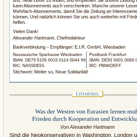
uns, neue Leser zu finden, und empfehlen Sie unsere Zeitung 
kann Abonnements auch verschenken. Manche unserer Lese
Mehrfach-Abonnements, damit Sie die Zeitung an Interessiert
können. Und natürlich können Sie uns auch weiterhin mit Förd
helfen.
Vielen Dank!
Alexander Hartmann, Chefredakteur
Bankverbindung – Empfänger: E.I.R. GmbH, Wiesbaden
Nassauische Sparkasse Wiesbaden
Postbank Frankfurt
IBAN: DE79 5105 0015 0114 0044 99
IBAN: DE93 5001 0060 
BIC: NASSDE55
BIC: PBNKDEFF
Stichwort: Weiter so, Neue Solidarität!
L
EITARTIKEL
Was der Westen von Eurasien lernen mu
Frieden durch Kooperation und Entwickl
Von Alexander Hartmann
Sind die Neokonservativen in Washington, London u