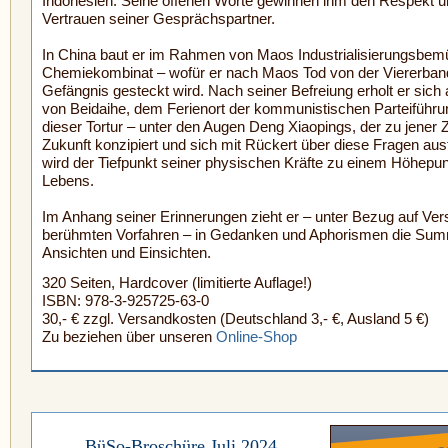
Indonesien. Seine offenen Worte gewinnen ihm den Respekt u
Vertrauen seiner Gesprächspartner.
In China baut er im Rahmen von Maos Industria­lisierungs­be
Chemiekombinat – wofür er nach Maos Tod von der Viererban
Gefängnis gesteckt wird. Nach seiner Befreiung erholt er sich
von Beidaihe, dem Ferienort der kommunistischen Parteiführu
dieser Tortur – unter den Augen Deng Xiaopings, der zu jener 
Zukunft konzipiert und sich mit Rückert über diese Fragen aus
wird der Tiefpunkt seiner physischen Kräfte zu einem Höhepu
Lebens.
Im Anhang seiner Erinnerungen zieht er – unter Bezug auf Ver
berühmten Vorfahren – in Gedanken und Aphorismen die Sum
Ansichten und Einsichten.
320 Seiten, Hardcover (limitierte Auflage!)
ISBN: 978-3-925725-63-0
30,- € zzgl. Versandkosten (Deutschland 3,- €, Ausland 5 €)
Zu beziehen über unseren
Online-Shop
BüSo-Broschüre Juli 2024