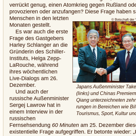
verrückt genug, einen Atomkrieg gegen Rußland od
provozieren oder anzufangen?
Diese Frage haben si
Menschen in den letzten
© Botschaft der 
Monaten gestellt.
Es war auch die erste
Frage des Gastgebers
Harley Schlanger an die
Gründerin des Schiller-
Instituts, Helga Zepp-
LaRouche, während
ihres wöchentlichen
Live-Dialogs am 26.
Dezember.
Japans Außenminister Take
Und auch der
(links) und Chinas Premierm
russische Außenminister
Qiang unterzeichneten zehn
Sergej Lawrow hat in
run­gen in Bereichen wie Bi
einem Interview in der
Tourismus, Sport, Kultur un
russischen
Fernsehsendung
60 Minuten
am 25. Dezember dies
existentielle Frage aufgegriffen. Er betonte wieder: 