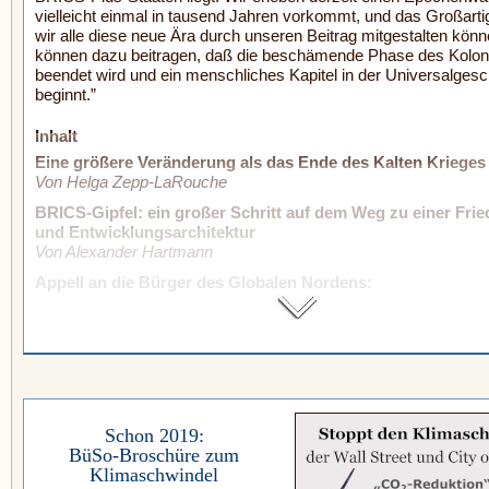
vielleicht einmal in tausend Jahren vorkommt, und das Großartig
wir alle diese neue Ära durch unseren Beitrag mitgestalten könn
können dazu beitragen, daß die beschämende Phase des Kolon
beendet wird und ein menschliches Kapitel in der Universalgesc
beginnt.”
Inhalt
Eine größere Veränderung als das Ende des Kalten Krieges
Von Helga Zepp-LaRouche
BRICS-Gipfel: ein großer Schritt auf dem Weg zu einer Frie
und Entwicklungsarchitektur
Von Alexander Hartmann
Appell an die Bürger des Globalen Nordens:
Schon 2019:
BüSo-Broschüre zum
Klimaschwindel