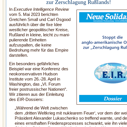
zur Zerschlagung Rußlands!
In
Executive Intelligence Review
vom 5. Mai 2023 berichten
Gretchen Small und Carl Osgood
ausführlich über die fixe Idee
west­licher geopolitischer Kreise,
Rußland in kleine, leicht zu mani­
pulierende Einheiten
aufzuspalten, die keine
Bedrohung mehr für das Empire
darstellen.
Ein besonders gefährliches
Beispiel war eine Konferenz des
neokonservativen Hudson
Institute vom 26.-28. April in
Washington, das „VI. Forum
freier post­russischer Nationen“.
Wir zitieren aus der Einleitung
des
EIR
-Dossiers:
„Während die Welt zwischen
dem ,dritten Weltkrieg mit nuklearem Feuer‘, vor dem der w
Präsident Alexander Lukaschenko so treffend warnte, und d
eines ernsthaften Friedensprozesses schwankt, wie ihn viele