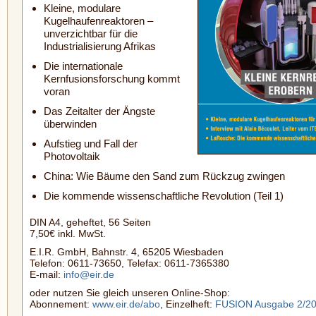
Kleine, modulare
Kugelhaufenreaktoren –
unverzichtbar für die
Industrialisierung Afrikas
Die internationale
Kernfusionsforschung kommt
voran
Das Zeitalter der Ängste
überwinden
Aufstieg und Fall der
Photovoltaik
China: Wie Bäume den Sand zum Rückzug zwingen
Die kommende wissenschaftliche Revolution (Teil 1)
DIN A4, geheftet, 56 Seiten
7,50€ inkl. MwSt.
E.I.R. GmbH, Bahnstr. 4, 65205 Wiesbaden
Telefon: 0611-73650, Telefax: 0611-7365380
E-mail:
info@eir.de
oder nutzen Sie gleich unseren Online-Shop:
Abonnement:
www.eir.de/abo
, Einzelheft:
FUSION Ausgabe 2/2