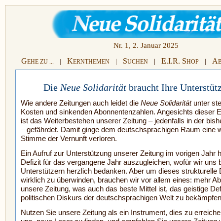
Nr. 1, 2. Januar 2025
G
K
S
E.I.R. S
A
|
|
|
|
EHE ZU ...
ERNTHEMEN
UCHEN
HOP
Die
Neue Solidarität
braucht Ihre Unterstüt
Wie andere Zeitungen auch leidet die
Neue Solidarität
unter st
Kosten und sinkenden Abonnen­ten­zahlen. Angesichts dieser 
ist das Weiterbestehen unserer Zeitung – jedenfalls in der bis
– gefährdet. Damit ginge dem deutschsprachigen Raum eine w
Stimme der Vernunft verloren.
Ein Aufruf zur Unterstützung unserer Zeitung im vorigen Jahr h
Defizit für das vergangene Jahr auszugleichen, wofür wir uns b
Unterstützern herzlich bedanken. Aber um dieses strukturelle D
wirklich zu überwinden, brauchen wir vor allem eines: mehr A
unsere Zeitung, was auch das beste Mittel ist, das geistige Def
politischen Diskurs der deutschsprachigen Welt zu bekämpfen
Nutzen Sie unsere Zeitung als ein Instrument, dies zu erreiche