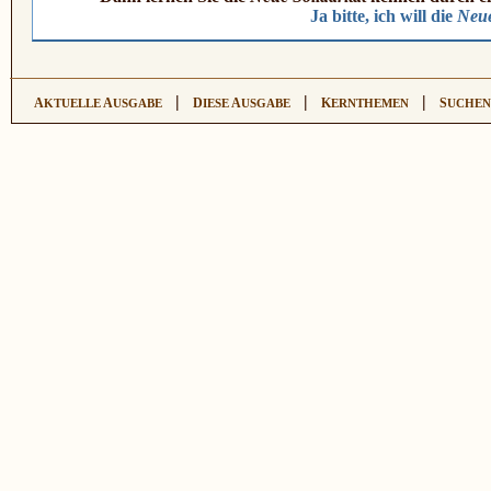
Ja bitte, ich will die
Neue
|
|
|
A
A
D
A
K
S
KTUELLE
USGABE
IESE
USGABE
ERNTHEMEN
UCHEN