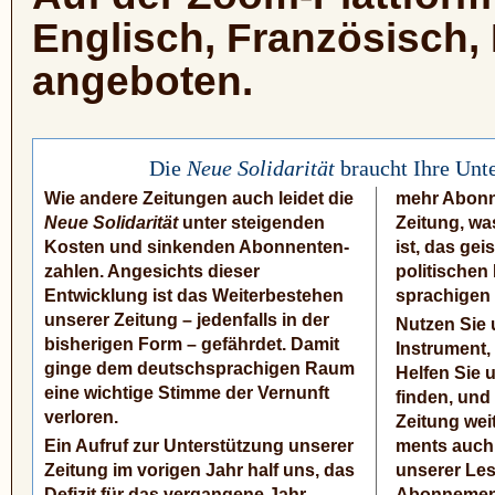
Englisch, Französisch
angeboten.
Die
Neue Solidarität
braucht Ihre Unte
Wie andere Zeitungen auch leidet die
mehr Abonn
Neue Solidarität
unter steigenden
Zeitung, wa
Kosten und sin­kenden Abonnen­ten­
ist, das geis
zahlen. Angesichts dieser
politischen
Entwicklung ist das Weiterbestehen
sprachi­gen
unserer Zeitung – jedenfalls in der
Nutzen Sie 
bisherigen Form – gefährdet. Damit
Instru­ment,
ginge dem deutsch­sprachi­gen Raum
Helfen Sie 
eine wichtige Stimme der Vernunft
finden, und
verloren.
Zeitung wei
Ein Aufruf zur Unterstützung unserer
ments auch 
Zeitung im vorigen Jahr half uns, das
unserer Le
Defizit für das ver­gangene Jahr
Abon­ne­men