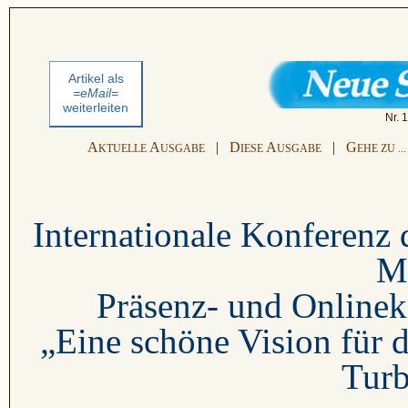
Artikel als
=eMail=
weiterleiten
Nr. 
A
A
|
D
A
|
G
KTUELLE
USGABE
IESE
USGABE
EHE ZU ...
Internationale Konferenz d
M
Präsenz- und Onlinek
„Eine schöne Vision für 
Turb