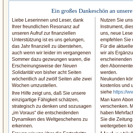
Ein großes Dankeschön an unsere
Liebe Leserinnen und Leser, dank
Nutzen Sie unse
Ihrer freundlichen Resonanz auf
Instrument, die
unseren Aufruf zur finanziellen
uns, neue Leser
Unterstützung ist es uns gelungen,
empfehlen Sie u
das Jahr finanziell zu über­stehen,
Für die aktuel
auch wenn wir leider im vergange­nen
wir als Ergänzu
Sommer dazu gezwungen waren, die
erscheinen­den
Erscheinungsweise der
Neuen
den Abonnente
Solidarität
von bisher acht Seiten
werden.
wöchentlich auf zwölf Seiten alle zwei
Neukunden kön
Wochen umzu­stellen.
kostenlos und u
siehe
https://w
Ihre Hilfe zeigt uns, daß Sie unsere
ein­zig­artige Fähigkeit schätzen,
Man kann Abon
strategisch zu denken und sozusagen
verschenken. M
„im Voraus“ die entscheidenden
haben Mehrfac
Dynamiken des Welt­geschehens zu
Sie die Zeitung 
erkennen.
weitergeben kö