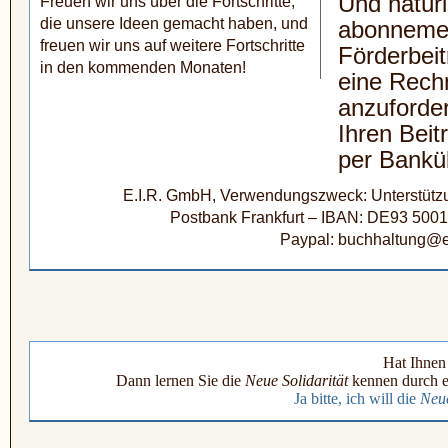
Und natürl
Freuen wir uns über die Fortschritte,
die unsere Ideen gemacht haben, und
abonneme
freuen wir uns auf weitere Fortschritte
Förderbeit
in den kommenden Monaten!
eine Rech
anzuforde
Ihren Beit
per Bankü
E.I.R. GmbH, Verwendungszweck: Unterstützun
Postbank Frankfurt – IBAN: DE93 500
Paypal: buchhaltung@e
Hat Ihnen 
Dann lernen Sie die
Neue Solidarität
kennen durch e
Ja bitte, ich will die
Neue