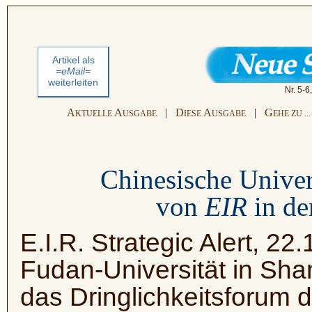
Artikel als
=eMail=
weiterleiten
Nr. 5-6
A
A
|
D
A
|
G
KTUELLE
USGABE
IESE
USGABE
EHE ZU ...
Chinesische Univer
von
EIR
in de
E.I.R. Strategic Alert, 2
Fudan-Universität in Sha
das Dringlichkeitsforum d