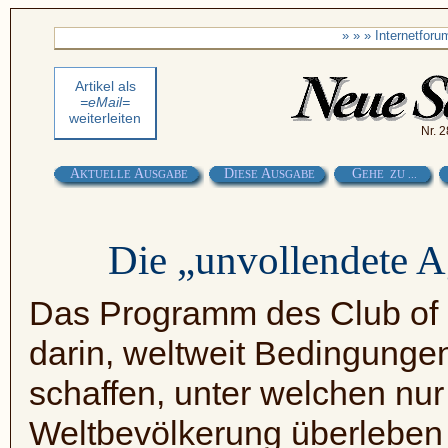
» » » Internetfor
Artikel als
=eMail=
weiterleiten
Nr. 2
A
A
D
A
G
KTUELLE
USGABE
IESE
USGABE
EHE ZU ...
Die „unvollendete 
Das Programm des Club of
darin, weltweit Bedingungen
schaffen, unter welchen nur
Weltbevölkerung überleben