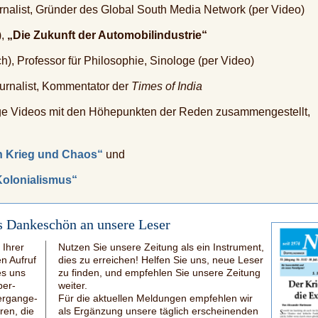
nalist, Gründer des Global South Media Network (per Video)
),
„Die Zukunft der Automobilindustrie“
), Professor für Philosophie, Sinologe (per Video)
ournalist, Kommentator der
Times of India
ge Videos mit den Höhepunkten der Reden zusammengestellt,
on Krieg und Chaos“
und
Kolonialismus“
s Dankeschön an unsere Leser
 Ihrer
Nutzen Sie unsere Zeitung als ein Instrument,
n Aufruf
dies zu erreichen! Helfen Sie uns, neue Leser
es uns
zu finden, und empfehlen Sie unsere Zeitung
ber­
weiter.
vergange­
Für die aktuellen Meldungen empfehlen wir
en, die
als Ergänzung unsere täglich erscheinen­den