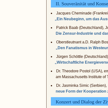
II. Souveränität und Konse
Jacques Cheminade (Frankreich
„Ein Neubeginn, um das Auss
Patrick Baab (Deutschland), J
Die Zensur-Industrie und das 
Oberstleutnant a.D. Ralph Bos
„Den Fanatismus in Westeu
Jürgen Schöttle (Deutschland)
„Wirtschaftliche Energiever
Dr. Theodore Postol (USA), eme
am Massachusetts Institute of T
Dr. Jasminka Simic (Serbien),
neue Form der Kooperation zw
Konzert und Dialog der Zi