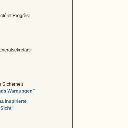
ité et Progrès:
eneralsekretärs:
e Sicherheit
ands Warnungen”
a inspirierte
Sicht“