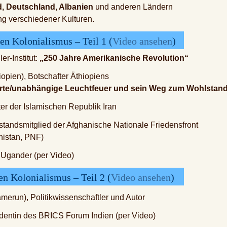
, Deutschland, Albanien
und anderen Ländern
g verschiedener Kulturen.
en Kolonialismus – Teil 1 (
Video ansehen
)
er-Institut:
„250 Jahre Amerikanische Revolution“
iopien), Botschafter Äthiopiens
erte/unabhängige Leuchtfeuer und sein Weg zum Wohlstan
fter der Islamischen Republik Iran
standsmitglied der Afghanische Nationale Friedensfront
nistan, PNF)
 Ugander (per Video)
en Kolonialismus – Teil 2 (
Video ansehen
)
erun), Politikwissenschaftler und Autor
identin des BRICS Forum Indien (per Video)