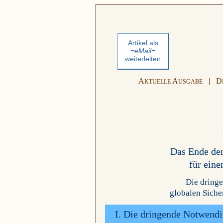
Artikel als
=eMail=
weiterleiten
A
A
|
D
KTUELLE
USGABE
Das Ende der
für eine
Die dring
globalen Siche
I. Die dringende Notwendig