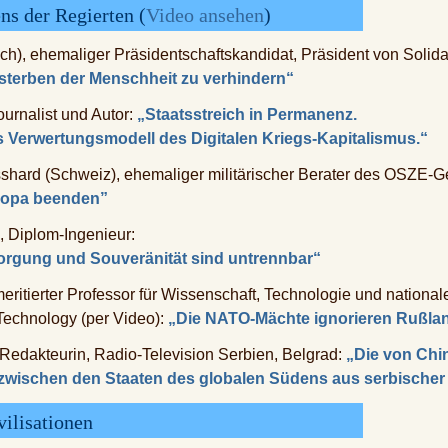
ns der Regierten (
Video ansehen
)
), ehemaliger Präsidentschaftskandidat, Präsident von Solidar
terben der Menschheit zu verhindern“
ournalist und Autor:
„Staatsstreich in Permanenz.
Verwertungsmodell des Digitalen Kriegs-Kapitalismus.“
shard (Schweiz), ehemaliger militärischer Berater des OSZE-G
ropa beenden”
, Diplom-Ingenieur:
sorgung und Souveränität sind untrennbar“
ritierter Professor für Wissenschaft, Technologie und national
echnology (per Video):
„Die NATO-Mächte ignorieren Rußl
 Redakteurin, Radio-Television Serbien, Belgrad:
„Die von Chin
ischen den Staaten des globalen Südens aus serbischer 
vilisationen