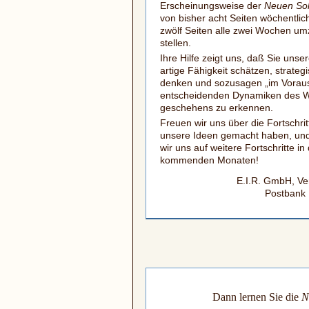
Erscheinungsweise der
Neuen Soli
von bisher acht Seiten wöchentlic
zwölf Seiten alle zwei Wochen um
stellen.
Ihre Hilfe zeigt uns, daß Sie unsere
artige Fähigkeit schätzen, strateg
denken und sozusagen „im Voraus
entscheidenden Dynamiken des W
geschehens zu erkennen.
Freuen wir uns über die Fortschrit
unsere Ideen gemacht haben, und
wir uns auf weitere Fortschritte in
kommenden Monaten!
E.I.R. GmbH, Ve
Postbank 
Dann lernen Sie die
N