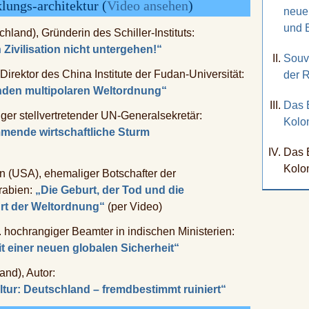
ungs-architektur (
Video ansehen
)
neuen
und E
and), Gründerin des Schiller-Instituts:
Zivilisation nicht untergehen!“
Souv
irektor des China Institute der Fudan-Universität:
der 
nden multipolaren Weltordnung“
Das 
liger stellvertretender UN-Generalsekretär:
Kolon
mmende wirtschaftliche Sturm
Das 
Kolon
n (USA), ehemaliger Botschafter der
rabien:
„Die Geburt, der Tod und die
t der Weltordnung“
(per Video)
. hochrangiger Beamter in indischen Ministerien:
 einer neuen globalen Sicherheit“
and), Autor:
ultur: Deutschland – fremdbestimmt ruiniert“