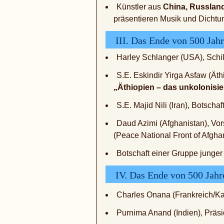
Künstler aus
China, Russland
präsentieren Musik und Dichtun
III. Das Ende von 500 Jahr
Harley Schlanger (USA), Schill
S.E. Eskindir Yirga Asfaw (Äth
„Äthiopien – das unkolonisi
S.E. Majid Nili (Iran), Botscha
Daud Azimi (Afghanistan), Vor
(Peace National Front of Afgha
Botschaft einer Gruppe junger
IV. Das Ende von 500 Jahr
Charles Onana (Frankreich/Kam
Purnima Anand (Indien), Präs