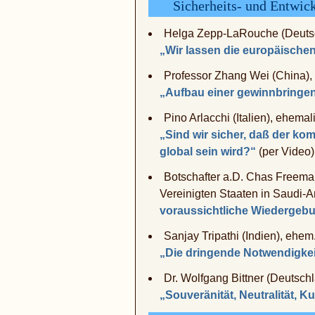
Sicherheits- und Entwickl
Helga Zepp-LaRouche (Deutschl
„Wir lassen die europäischen 
Professor Zhang Wei (China), D
„Aufbau einer gewinnbringe
Pino Arlacchi (Italien), ehema
„Sind wir sicher, daß der ko
global sein wird?“
(per Video)
Botschafter a.D. Chas Freema
Vereinigten Staaten in Saudi-A
voraussichtliche Wiedergebur
Sanjay Tripathi (Indien), ehem
„Die dringende Notwendigkeit
Dr. Wolfgang Bittner (Deutschl
„Souveränität, Neutralität, K