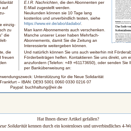
darität
E.I.R. Nachrichten
, die den Abonnenten per
h auf
E-Mail
zugestellt werden.
zu­
Neukunden können sie 10 Tage lang
kostenlos und unverbindlich testen, siehe
https://www.eir.de/abo/dadabo/
.
 ein­zig­
isch zu
Man kann Abonnements auch verschenken.
“ die
Manche unserer Leser haben Mehrfach-
elt­
Abonnements, damit Sie die Zeitung an
Interes­sierte weitergeben können.
te, die
Und natürlich können Sie uns auch weiterhin mit Förder
 freuen
Förderbeiträgen helfen. Kontaktieren Sie uns direkt, um
 den
anzufordern (Telefon: +49 +61173650), oder senden Sie I
per Banküberweisung an:
rwendungszweck: Unterstützung für die Neue Solidarität
Frankfurt – IBAN: DE93 5001 0060 0330 0216 07
Paypal: buchhaltung@eir.de
Hat Ihnen dieser Artikel gefallen?
eue Solidarität
kennen durch ein kostenloses und unverbindliches 4-