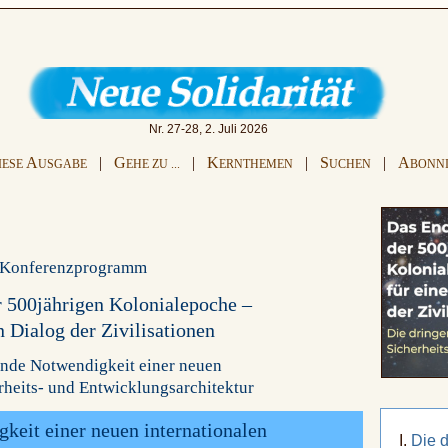
Nr. 27-28, 2. Juli 2026
A
|
G
|
K
|
S
|
A
IESE
USGABE
EHE ZU ...
ERNTHEMEN
UCHEN
BONN
Konferenzprogramm
 500jährigen Kolonialepoche –
n Dialog der Zivilisationen
ende Notwendigkeit einer neuen
rheits- und Entwicklungsarchitektur
keit einer neuen internationalen
Die 