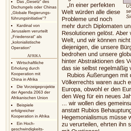
Das „Gesetz“ des
„In einer perfekten
US
Dschungels oder Chinas
Welt würden alle diese
se
„Globale Regierungs­
Si
führungsinitiative“?
Probleme und noch
mehr durch Dip­lomaten und
Kardinal von
Jerusalem verurteilt
Resolutionen gelöst. Aber 
„Friedensrat“ als
Welt, und wir können nicht
„kolonialistische
diejenigen, die unsere Bü
Operation“
bedrohen und unsere global
A
FRIKA
hinter Abstrak­tionen des 
Wirtschaftliche
das sie selbst regelmäßig 
Erholung durch
Kooperation mit
Rubios Äußerungen mit d
China in Afrika
Völkerrechts waren auch 
Die Vorzeigeprojekte
Europa, obwohl er den Eu
der Agenda 2063 der
den Weg für ein neues Jah
Afrikanischen Union
... wir wollen dies gemein
Beispiele
anstatt Rubios Behauptung
erfolgreicher
Kooperation in Afrika
Hegemonialismus müsse wi
Ein Hoch­
zu verurteilen, ehrten ihn
geschwindigkeits­