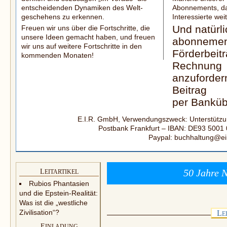
entscheidenden Dynamiken des Welt­
Abonnements, da
geschehens zu erkennen.
Interes­sierte we
Und natürli
Freuen wir uns über die Fortschritte, die
unsere Ideen gemacht haben, und freuen
abonnemen
wir uns auf weitere Fortschritte in den
Förderbeitr
kommenden Monaten!
Rechnung
anzuforder
Beitrag
per Banküb
E.I.R. GmbH, Verwendungszweck: Unterstützung
Postbank Frankfurt – IBAN: DE93 5001
Paypal: buchhaltung@ei
50 Jahre N
L
EITARTIKEL
Rubios Phantasien
und die Epstein-Realität:
Was ist die „westliche
Zivilisation“?
L
E
E
INLADUNG