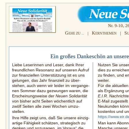
Nr. 9-10, 2
G
K
S
|
|
EHE ZU ...
ERNTHEMEN
Ein großes Dankeschön an unsere
Liebe Leserinnen und Leser, dank Ihrer
Nutzen Sie unser
freundlichen Resonanz auf unseren Aufruf
dies zu erreiche
zur finanziellen Unterstützung ist es uns
zu finden, und e
gelungen, das Jahr finanziell zu über­
weiter.
stehen, auch wenn wir leider im vergange­
Für die aktuelle
nen Sommer dazu gezwungen waren, die
als Ergänzung un
Erscheinungsweise der
Neuen Solidarität
E.I.R. Nachricht
von bisher acht Seiten wöchentlich auf
E-Mail
zugestellt
zwölf Seiten alle zwei Wochen umzu­
Neukunden könne
stellen.
kostenlos und un
https://www.eir.
Ihre Hilfe zeigt uns, daß Sie unsere ein­zig­
artige Fähigkeit schätzen, strategisch zu
Man kann Abonn
denken und sozusagen „im Voraus“ die
Manche unserer 