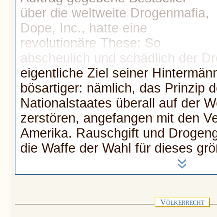
über die weltweite Drogenmafia,
Dope, Inc., hatte eine
revolutionäre These: So
abscheulich und schädlich der Dr
eigentliche Ziel seiner Hintermänn
bösartiger: nämlich, das Prinzip
Nationalstaates überall auf der W
zerstören, angefangen mit den Ve
Amerika. Rauschgift und Drogenge
die Waffe der Wahl für dieses gr
»
V
ÖLKERRECHT