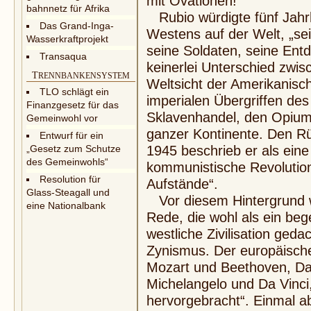
mit Ovationen!
bahnnetz für Afrika
Rubio würdigte fünf Jahr
Das Grand-Inga-
Westens auf der Welt, „sei
Wasserkraftprojekt
seine Soldaten, seine Ent
Transaqua
keinerlei Unterschied zwisc
T
RENNBANKENSYSTEM
Weltsicht der Amerikanisc
TLO schlägt ein
imperialen Übergriffen de
Finanzgesetz für das
Sklavenhandel, den Opium
Gemeinwohl vor
ganzer Kontinente. Den Rü
Entwurf für ein
„Gesetz zum Schutze
1945 beschrieb er als eine
des Gemeinwohls“
kommunistische Revolution
Resolution für
Aufstände“.
Glass-Steagall und
Vor diesem Hintergrund w
eine Nationalbank
Rede, die wohl als ein bege
westliche Zivilisation geda
Zynismus. Der europäische
Mozart und Beethoven, D
Michelangelo und Da Vinci
hervorgebracht“. Einmal a