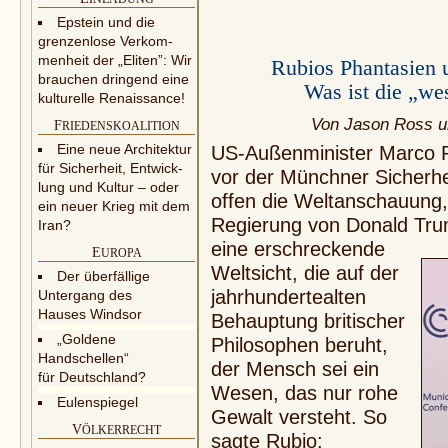
Epstein und die
grenzenlose Verkom­
men­heit der „Eliten”: Wir
Rubios Phantasien u
brauchen dringend eine
Was ist die „wes
kulturelle Renaissance!
Von Jason Ross u
F
RIEDENSKOALITION
Eine neue Architektur
US-Außenminister Marco R
für Sicherheit, Entwick­
vor der Münchner Sicherh
lung und Kultur – oder
offen die Weltan­schauung
ein neuer Krieg mit dem
Regierung von Donald Tru
Iran?
eine erschreckende
E
UROPA
Welt­sicht, die auf der
Der überfällige
jahr­hun­dertealten
Untergang des
Hauses Windsor
Behauptung britischer
„Goldene
Philosophen beruht,
Handschellen“
der Mensch sei ein
für Deutschland?
Wesen, das nur rohe
Eulenspiegel
Gewalt versteht. So
V
ÖLKERRECHT
sagte Rubio: