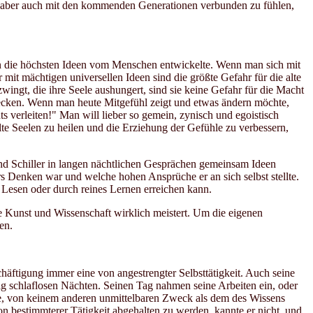
s, aber auch mit den kommenden Generationen verbunden zu fühlen,
ften die höchsten Ideen vom Menschen entwickelte. Wenn man sich mit
mit mächtigen universellen Ideen sind die größte Gefahr für die alte
ingt, die ihre Seele aushungert, sind sie keine Gefahr für die Macht
tecken. Wenn man heute Mitgefühl zeigt und etwas ändern möchte,
s verleiten!" Man will lieber so gemein, zynisch und egoistisch
lte Seelen zu heilen und die Erziehung der Gefühle zu verbessern,
und Schiller in langen nächtlichen Gesprächen gemeinsam Ideen
rs Denken war und welche hohen Ansprüche er an sich selbst stellte.
h Lesen oder durch reines Lernen erreichen kann.
 Kunst und Wissenschaft wirklich meistert. Um die eigenen
en.
ftigung immer eine von angestrengter Selbsttätigkeit. Auch seine
ufig schlaflosen Nächten. Seinen Tag nahmen seine Arbeiten ein, oder
oße, von keinem anderen unmittelbaren Zweck als dem des Wissens
on bestimmterer Tätigkeit abgehalten zu werden, kannte er nicht, und