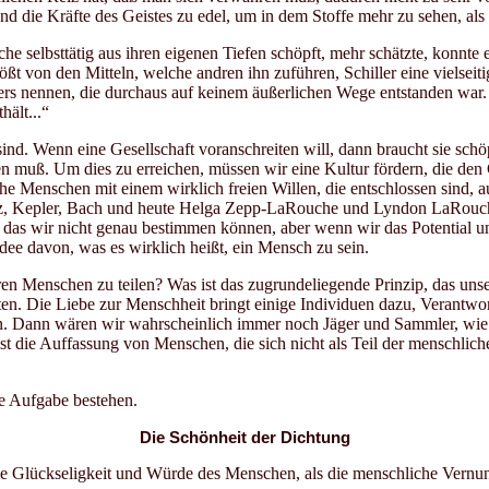
und die Kräfte des Geistes zu edel, um in dem Stoffe mehr zu sehen, als
he selbsttätig aus ihren eigenen Tiefen schöpft, mehr schätzte, konnte 
ößt von den Mitteln, welche andren ihn zuführen, Schiller eine vielse
rs nennen, die durchaus auf keinem äußerlichen Wege entstanden war. S
hält...“
 sind. Wenn eine Gesellschaft voranschreiten will, dann braucht sie sch
en muß. Um dies zu erreichen, müssen wir eine Kultur fördern, die de
he Menschen mit einem wirklich freien Willen, die entschlossen sind,
z, Kepler, Bach und heute Helga Zepp-LaRouche und Lyndon LaRouche.
 das wir nicht genau bestimmen können, aber wenn wir das Potential un
ee davon, was es wirklich heißt, ein Mensch zu sein.
n Menschen zu teilen? Was ist das zugrundeliegende Prinzip, das unser
n. Die Liebe zur Menschheit bringt einige Individuen dazu, Verantwor
n. Dann wären wir wahrscheinlich immer noch Jäger und Sammler, wie 
t die Auffassung von Menschen, die sich nicht als Teil der menschliche
ie Aufgabe bestehen.
Die Schönheit der Dichtung
r die Glückseligkeit und Würde des Menschen, als die menschliche Vernun