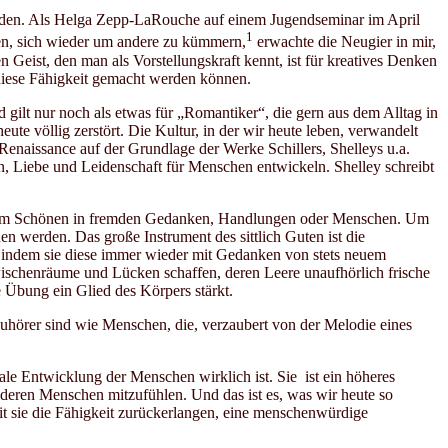
den. Als Helga Zepp-LaRouche auf einem Jugendseminar im April
1
en, sich wieder um andere zu kümmern,
erwachte die Neugier in mir,
 Geist, den man als Vorstellungskraft kennt, ist für kreatives Denken
diese Fähigkeit gemacht werden können.
 gilt nur noch als etwas für „Romantiker“, die gern aus dem Alltag in
e völlig zerstört. Die Kultur, in der wir heute leben, verwandelt
Renaissance auf der Grundlage der Werke Schillers, Shelleys u.a.
n, Liebe und Leidenschaft für Menschen entwickeln. Shelley schreibt
it dem Schönen in fremden Gedanken, Handlungen oder Menschen. Um
 werden. Das große Instrument des sittlich Guten ist die
n, indem sie diese immer wieder mit Gedanken von stets neuem
ischenräume und Lücken schaffen, deren Leere unaufhörlich frische
e Übung ein Glied des Körpers stärkt.
 Zuhörer sind wie Menschen, die, verzaubert von der Melodie eines
le Entwicklung der Menschen wirklich ist. Sie ist ein höheres
anderen Menschen mitzufühlen. Und das ist es, was wir heute so
it sie die Fähigkeit zurückerlangen, eine menschenwürdige