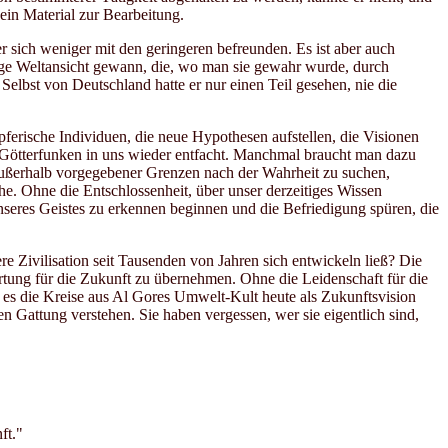
 ein Material zur Bearbeitung.
er sich weniger mit den geringeren befreunden. Es ist aber auch
itige Weltansicht gewann, die, wo man sie gewahr wurde, durch
elbst von Deutschland hatte er nur einen Teil gesehen, nie die
öpferische Individuen, die neue Hypothesen aufstellen, die Visionen
n Götterfunken in uns wieder entfacht. Manchmal braucht man dazu
 außerhalb vorgegebener Grenzen nach der Wahrheit zu suchen,
 Ohne die Entschlossenheit, über unser derzeitiges Wissen
seres Geistes zu erkennen beginnen und die Befriedigung spüren, die
e Zivilisation seit Tausenden von Jahren sich entwickeln ließ? Die
tung für die Zukunft zu übernehmen. Ohne die Leidenschaft für die
es die Kreise aus Al Gores Umwelt-Kult heute als Zukunftsvision
n Gattung verstehen. Sie haben vergessen, wer sie eigentlich sind,
ft."