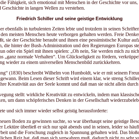
die Fähigkeit, sich emotional mit Menschen in der Geschichte vor un
nd Geschichte in langen Wellen zu verstehen.
Friedrich Schiller und seine geistige Entwicklung
er ebenfalls in turbulenten Zeiten lebte und trotzdem in seinen Schri
or den meisten Menschen heute verborgen gehalten werden. Freie Denker 
sie der Geschichte beraubt und ihnen eine pessimistische Kultur aufzw
den, die hinter der Bush-Administration und den Regierungen Europas s
 oder ein Spiel mit ihnen spielen: „Oh nein, Sie werden mich zu nicht
a das „ganz normale Verhalten“. Um Glückseligkeit zu fördern, verkrüppe
ung wieder zu einem universellen Menschenbild zurückkehren.
klung“ (1830) beschreibt Wilhelm von Humboldt, wie er mit seinem Fre
 gewann. Beim Lesen dieser Schrift wird einem klar, wie streng Schille
hre Kreativität aus der Seele kommt und daß man sie nicht allein durc
ng stellt: wirkliche Kreativität zu entwickeln, indem man klassische
ken, um dann schöpferisches Denken in der Gesellschaft wiederzubeleb
te und sich immer wieder selbst geistig herausforderte:
uen Boden zu gewinnen suchte, so war überhaupt seine geistige Beschä
er Lektüre überließ er sich nur spät abends und in seinen, leider so hä
 Arbeit und die Forschung zugleich in Spannung gehalten wird. Das bl
ndlichen Reiz hat, daß man sich verwahren muß, dadurch nicht zu sehr v