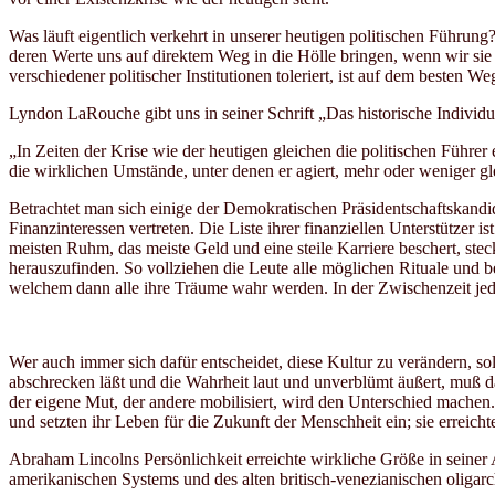
Was läuft eigentlich verkehrt in unserer heutigen politischen Führung?
deren Werte uns auf direktem Weg in die Hölle bringen, wenn wir si
verschiedener politischer Institutionen toleriert, ist auf dem besten 
Lyndon LaRouche gibt uns in seiner Schrift „Das historische Individu
„In Zeiten der Krise wie der heutigen gleichen die politischen Führer
die wirklichen Umstände, unter denen er agiert, mehr oder weniger gleic
Betrachtet man sich einige der Demokratischen Präsidentschaftskandid
Finanzinteressen vertreten. Die Liste ihrer finanziellen Unterstützer
meisten Ruhm, das meiste Geld und eine steile Karriere beschert, ste
herauszufinden. So vollziehen die Leute alle möglichen Rituale und
welchem dann alle ihre Träume wahr werden. In der Zwischenzeit jedo
Wer auch immer sich dafür entscheidet, diese Kultur zu verändern, sol
abschrecken läßt und die Wahrheit laut und unverblümt äußert, muß 
der eigene Mut, der andere mobilisiert, wird den Unterschied machen
und setzten ihr Leben für die Zukunft der Menschheit ein; sie erreich
Abraham Lincolns Persönlichkeit erreichte wirkliche Größe in seine
amerikanischen Systems und des alten britisch-venezianischen oligar