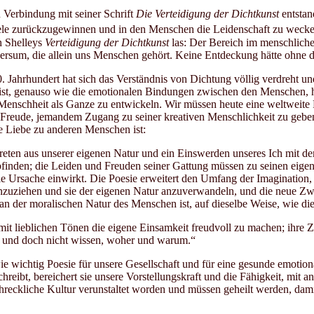
n Verbindung mit seiner Schrift
Die Verteidigung der Dichtkunst
entstan
eele zurückzugewinnen und in den Menschen die Leidenschaft zu weck
h Shelleys
Verteidigung der Dichtkunst
las: Der Bereich im menschlichen
ersum, die allein uns Menschen gehört. Keine Entdeckung hätte ohne 
Jahrhundert hat sich das Verständnis von Dichtung völlig verdreht und
ist, genauso wie die emotionalen Bindungen zwischen den Menschen, heut
 Menschheit als Ganze zu entwickeln. Wir müssen heute eine weltweite 
e Freude, jemandem Zugang zu seiner kreativen Menschlichkeit zu gebe
ie Liebe zu anderen Menschen ist:
streten aus unserer eigenen Natur und ein Einswerden unseres Ich m
inden; die Leiden und Freuden seiner Gattung müssen zu seinen eigenen
die Ursache einwirkt. Die Poesie erweitert den Umfang der Imaginatio
anzuziehen und sie der eigenen Natur anzuverwandeln, und die neue Zw
gan der moralischen Natur des Menschen ist, auf dieselbe Weise, wie di
um mit lieblichen Tönen die eigene Einsamkeit freudvoll zu machen; ihre
n und doch nicht wissen, woher und warum.“
e wichtig Poesie für unsere Gesellschaft und für eine gesunde emotiona
eibt, bereichert sie unsere Vorstellungskraft und die Fähigkeit, mit 
hreckliche Kultur verunstaltet worden und müssen geheilt werden, dam