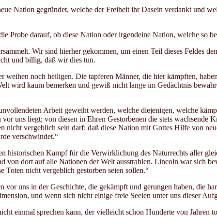
eue Nation gegründet, welche der Freiheit ihr Dasein verdankt und wel
ie Probe darauf, ob diese Nation oder irgendeine Nation, welche so beg
rsammelt. Wir sind hierher gekommen, um einen Teil dieses Feldes denj
cht und billig, daß wir dies tun.
 weihen noch heiligen. Die tapferen Männer, die hier kämpften, haben 
elt wird kaum bemerken und gewiß nicht lange im Gedächtnis bewahren,
n unvollendeten Arbeit geweiht werden, welche diejenigen, welche kämpf
 vor uns liegt; von diesen in Ehren Gestorbenen die stets wachsende Kra
 nicht vergeblich sein darf; daß diese Nation mit Gottes Hilfe von neue
Erde verschwindet.“
e den historischen Kampf für die Verwirklichung des Naturrechts alle
und von dort auf alle Nationen der Welt ausstrahlen. Lincoln war sich 
 Toten nicht vergeblich gestorben seien sollen.“
vor uns in der Geschichte, die gekämpft und gerungen haben, die harte 
mension, und wenn sich nicht einige freie Seelen unter uns dieser Aufg
t einmal sprechen kann, der vielleicht schon Hunderte von Jahren tot i