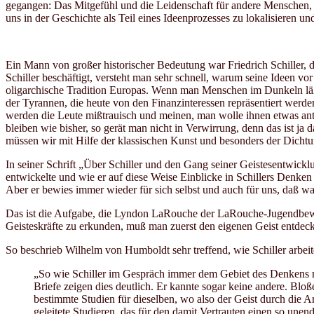
gegangen: Das Mitgefühl und die Leidenschaft für andere Menschen, 
uns in der Geschichte als Teil eines Ideenprozesses zu lokalisieren u
Ein Mann von großer historischer Bedeutung war Friedrich Schiller, d
Schiller beschäftigt, versteht man sehr schnell, warum seine Ideen v
oligarchische Tradition Europas. Wenn man Menschen im Dunkeln läßt, 
der Tyrannen, die heute von den Finanzinteressen repräsentiert wer
werden die Leute mißtrauisch und meinen, man wolle ihnen etwas antun
bleiben wie bisher, so gerät man nicht in Verwirrung, denn das ist j
müssen wir mit Hilfe der klassischen Kunst und besonders der Dicht
In seiner Schrift „Über Schiller und den Gang seiner Geistesentwic
entwickelte und wie er auf diese Weise Einblicke in Schillers Denken
Aber er bewies immer wieder für sich selbst und auch für uns, daß wa
Das ist die Aufgabe, die Lyndon LaRouche der LaRouche-Jugendbewegu
Geisteskräfte zu erkunden, muß man zuerst den eigenen Geist entdec
So beschrieb Wilhelm von Humboldt sehr treffend, wie Schiller arbeite
„So wie Schiller im Gespräch immer dem Gebiet des Denkens ne
Briefe zeigen dies deutlich. Er kannte sogar keine andere. Bloß
bestimmte Studien für dieselben, wo also der Geist durch die
geleitete Studieren, das für den damit Vertrauten einen so une