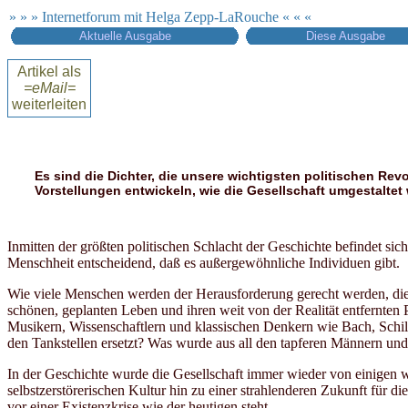
» » » Internetforum mit Helga Zepp-LaRouche « « «
Aktuelle Ausgabe
Diese Ausgabe
Artikel als
=eMail=
weiterleiten
Es sind die Dichter, die unsere wichtigsten politischen Rev
Vorstellungen entwickeln, wie die Gesellschaft umgestaltet
Inmitten der größten politischen Schlacht der Geschichte befindet sich 
Menschheit entscheidend, daß es außergewöhnliche Individuen gibt.
Wie viele Menschen werden der Herausforderung gerecht werden, die s
schönen, geplanten Leben und ihren weit von der Realität entfernten
Musikern, Wissenschaftlern und klassischen Denkern wie Bach, Schil
den Tankstellen ersetzt? Was wurde aus all den tapferen Männern und F
In der Geschichte wurde die Gesellschaft immer wieder von einigen
selbstzerstörerischen Kultur hin zu einer strahlenderen Zukunft für 
vor einer Existenzkrise wie der heutigen steht.