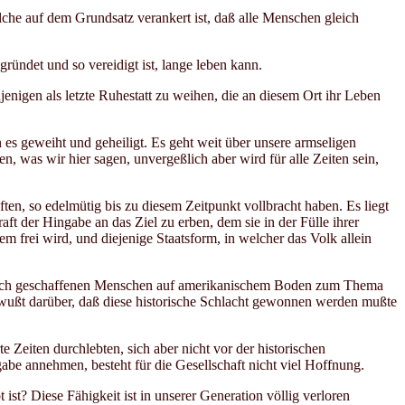
che auf dem Grundsatz verankert ist, daß alle Menschen gleich
ründet und so vereidigt ist, lange leben kann.
enigen als letzte Ruhestatt zu weihen, die an diesem Ort ihr Leben
es geweiht und geheiligt. Es geht weit über unsere armseligen
 was wir hier sagen, unvergeßlich aber wird für alle Zeiten sein,
ten, so edelmütig bis zu diesem Zeitpunkt vollbracht haben. Es liegt
ft der Hingabe an das Ziel zu erben, dem sie in der Fülle ihrer
m frei wird, und diejenige Staatsform, in welcher das Volk allein
r gleich geschaffenen Menschen auf amerikanischem Boden zum Thema
bewußt darüber, daß diese historische Schlacht gewonnen werden mußte
Zeiten durchlebten, sich aber nicht vor der historischen
abe annehmen, besteht für die Gesellschaft nicht viel Hoffnung.
st? Diese Fähigkeit ist in unserer Generation völlig verloren