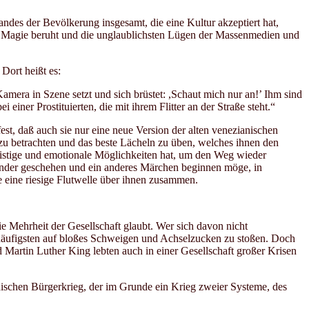
tandes der Bevölkerung insgesamt, die eine Kultur akzeptiert hat,
nd Magie beruht und die unglaublichsten Lügen der Massenmedien und
Dort heißt es:
Kamera in Szene setzt und sich brüstet: ,Schaut mich nur an!’ Ihm sind
 einer Prostituierten, die mit ihrem Flitter an der Straße steht.“
st, daß auch sie nur eine neue Version der alten venezianischen
el zu betrachten und das beste Lächeln zu üben, welches ihnen den
geistige und emotionale Möglichkeiten hat, um den Weg wieder
Wunder geschehen und ein anderes Märchen beginnen möge, in
e eine riesige Flutwelle über ihnen zusammen.
ie Mehrheit der Gesellschaft glaubt. Wer sich davon nicht
 häufigsten auf bloßes Schweigen und Achselzucken zu stoßen. Doch
Martin Luther King lebten auch in einer Gesellschaft großer Krisen
ischen Bürgerkrieg, der im Grunde ein Krieg zweier Systeme, des