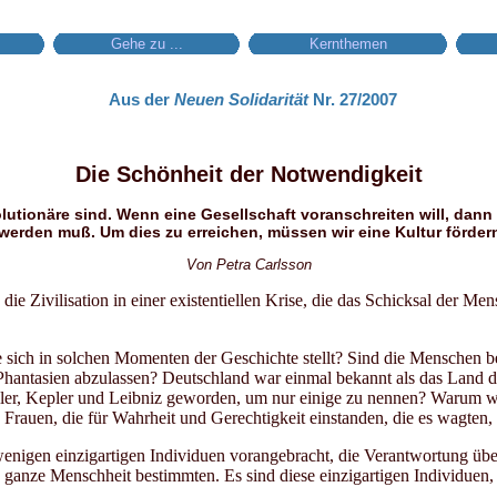
Gehe zu ...
Kernthemen
Aus der
Neuen Solidarität
Nr. 27/2007
Die Schönheit der Notwendigkeit
olutionäre sind. Wenn eine Gesellschaft voranschreiten will, dann
 werden muß. Um dies zu erreichen, müssen wir eine Kultur fördern
Von Petra Carlsson
die Zivilisation in einer existentiellen Krise, die das Schicksal der Mens
ich in solchen Momenten der Geschichte stellt? Sind die Menschen ber
 Phantasien abzulassen? Deutschland war einmal bekannt als das Land de
ler, Kepler und Leibniz geworden, um nur einige zu nennen? Warum wu
rauen, die für Wahrheit und Gerechtigkeit einstanden, die es wagten, d
 wenigen einzigartigen Individuen vorangebracht, die Verantwortung
die ganze Menschheit bestimmten. Es sind diese einzigartigen Individue