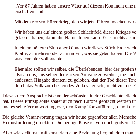
„Vor 87 Jahren haben unsere Väter auf diesem Kontinent eine n
erschaffen sind.
Mit dem großen Bürgerkrieg, den wir jetzt führen, machen wir d
Wir haben uns auf einem großen Schlachtfeld dieses Krieges ve
gelassen haben, damit die Nation leben kann. Es ist nichts als re
In einem höheren Sinn aber können wir dieses Stück Erde weder
Kräfte, zu mehren oder zu mindern, was sie getan haben. Die W
was jene hier vollbrachten.
Eher also sollten wir selber, die Überlebenden, hier der große
also an uns, uns selber der großen Aufgabe zu weihen, die noch
äußersten Hingabe dienten; zu geloben, daß der Tod dieser Toten
durch das Volk zum besten des Volkes herrscht, nicht von der 
Diese kurze Ansprache ist eine der schönsten in der Geschichte, di
hat. Dieses Prinzip sollte später auch nach Europa gebracht werden 
und es seine Verantwortung war, den Kampf fortzuführen, „damit diese
Die gleiche Verantwortung tragen wir heute gegenüber allen Menschen 
Herausforderung drückten. Die heutige Krise ist von noch größerer Di
Aber wie stellt man mit jemandem eine Beziehung her, mit dem man nich