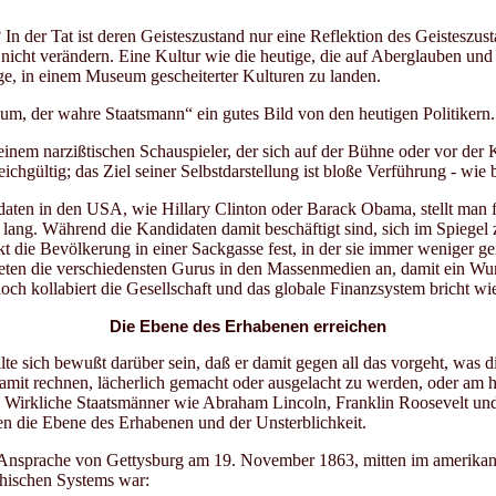
 In der Tat ist deren Geisteszustand nur eine Reflektion des Geisteszus
e nicht verändern. Eine Kultur wie die heutige, die auf Aberglauben u
Wege, in einem Museum gescheiterter Kulturen zu landen.
um, der wahre Staatsmann“ ein gutes Bild von den heutigen Politikern. 
 einem narzißtischen Schauspieler, der sich auf der Bühne oder vor der 
hgültig; das Ziel seiner Selbstdarstellung ist bloße Verführung - wie bei
aten in den USA, wie Hillary Clinton oder Barack Obama, stellt man fe
 ist lang. Während die Kandidaten damit beschäftigt sind, sich im Spieg
ckt die Bevölkerung in einer Sackgasse fest, in der sie immer weniger 
 beten die verschiedensten Gurus in den Massenmedien an, damit ein 
ch kollabiert die Gesellschaft und das globale Finanzsystem bricht wi
Die Ebene des Erhabenen erreichen
lte sich bewußt darüber sein, daß er damit gegen all das vorgeht, was d
damit rechnen, lächerlich gemacht oder ausgelacht zu werden, oder am
. Wirkliche Staatsmänner wie Abraham Lincoln, Franklin Roosevelt und 
ten die Ebene des Erhabenen und der Unsterblichkeit.
r Ansprache von Gettysburg am 19. November 1863, mitten im amerikan
chischen Systems war: