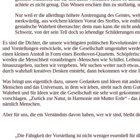
achtete es nicht genug. Das Wissen erschien ihm zu stoffartig, 
Nur weil er die allerdings höhere Anstrengung des Geistes, welc
merkwürdig, aus welchem kleinen Vorrat des Stoffes, wie entbl
genialische Wahrheit überraschte; denn man kann die nicht ande
Schweiz, von der sein Tell doch so lebendige Schilderungen ent
Es sind die Dichter, die unsere wichtigsten politischen Revolutionäre
und Vorstellungen entwickeln, wie die Gesellschaft umgestaltet werd
einen kleinen Anstoß in Form eines Beethoven-Quartetts. Schöpferisc
werden die Menschheit voranbringen -Menschen wie Schiller, Leibni
hinauszugehen, suchen wir vergebens. Wir suchen weiter nach etwas,
durch wahrhaft kreatives Denken entsteht, dann bekommen wir eine Id
Was bringt uns eigentlich dazu, unsere Gedanken und Ideen mit andere
Menschen und das Universum, in dem wir leben, strebt nach dem Gute
Wahrheit und für Ideen wäre die Gesellschaft nie sehr weit gekomme
vorschlagen. „Zurück zur Natur, in Harmonie mit Mutter Erde“ - das is
nämlich Menschen.
Aber für uns, die ein Verständnis davon haben, wer wir sind, bleibt d
„Die Fähigkeit der Vorstellung ist nicht weniger essentiell fü