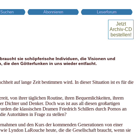
Suchen
Abonnieren
Leserforum
Jetzt
Archiv-CD
bestellen!
 braucht sie schöpferische Individuen, die Visionen und
, die den Götterfunken in uns wieder entfacht.
chheit auf lange Zeit bestimmen wird. In dieser Situation ist es für die
eit, von ihrer täglichen Routine, ihren Bequemlichkeiten, ihrem
r Dichter und Denker. Doch was ist aus all diesen großartigen
rden die klassischen Dramen Friedrich Schillers durch Pornos an
ie Autoritäten in Frage zu stellen?
 übernahmen und den Kurs der kommenden Generationen von einer
n, wie Lyndon LaRouche heute, die die Gesellschaft braucht, wenn sie