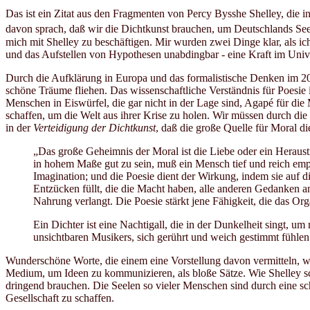
Das ist ein Zitat aus den Fragmenten von Percy Bysshe Shelley, die i
davon sprach, daß wir die Dichtkunst brauchen, um Deutschlands S
mich mit Shelley zu beschäftigen. Mir wurden zwei Dinge klar, als ic
und das Aufstellen von Hypothesen unabdingbar - eine Kraft im Univ
Durch die Aufklärung in Europa und das formalistische Denken im 20. 
schöne Träume fliehen. Das wissenschaftliche Verständnis für Poesie 
Menschen in Eiswürfel, die gar nicht in der Lage sind, Agapé für die
schaffen, um die Welt aus ihrer Krise zu holen. Wir müssen durch di
in der
Verteidigung der Dichtkunst
, daß die große Quelle für Moral d
„Das große Geheimnis der Moral ist die Liebe oder ein Herau
in hohem Maße gut zu sein, muß ein Mensch tief und reich empf
Imagination; und die Poesie dient der Wirkung, indem sie auf 
Entzücken füllt, die die Macht haben, alle anderen Gedanken 
Nahrung verlangt. Die Poesie stärkt jene Fähigkeit, die das Or
Ein Dichter ist eine Nachtigall, die in der Dunkelheit singt, 
unsichtbaren Musikers, sich gerührt und weich gestimmt fühle
Wunderschöne Worte, die einem eine Vorstellung davon vermitteln, wi
Medium, um Ideen zu kommunizieren, als bloße Sätze. Wie Shelley schr
dringend brauchen. Die Seelen so vieler Menschen sind durch eine sc
Gesellschaft zu schaffen.