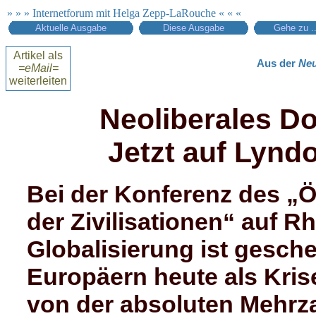
» » » Internetforum mit Helga Zepp-LaRouche « « «
Aktuelle Ausgabe
Diese Ausgabe
Gehe zu ..
Artikel als
Aus der
Neu
=eMail=
weiterleiten
Neoliberales Do
Jetzt auf Lynd
Bei der Konferenz des „Ö
der Zivilisationen“ auf R
Globalisierung ist gesch
Europäern heute als Kris
von der absoluten Mehrza