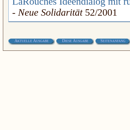
LaRouches Ideendialog mit ru
-
Neue Solidarität
52/2001
A
A
D
A
S
KTUELLE
USGABE
IESE
USGABE
EITENANFANG