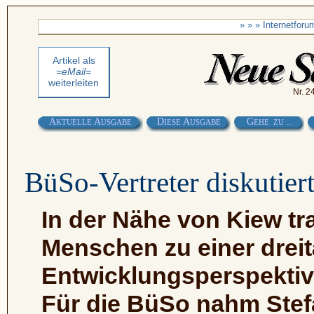
» » » Internetfor
Artikel als
=eMail=
weiterleiten
Nr. 2
A
A
D
A
G
KTUELLE
USGABE
IESE
USGABE
EHE ZU ...
BüSo-Vertreter diskutier
In der Nähe von Kiew tr
Menschen zu einer drei
Entwicklungsperspektive
Für die BüSo nahm Stefa