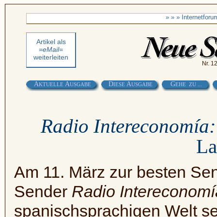
» » » Internetfor
Artikel als
=eMail=
weiterleiten
Nr. 1
A
A
D
A
G
KTUELLE
USGABE
IESE
USGABE
EHE ZU ...
Radio Intereconomía:
La
Am 11. März zur besten Sen
Sender
Radio Intereconomí
spanischsprachigen Welt sehr