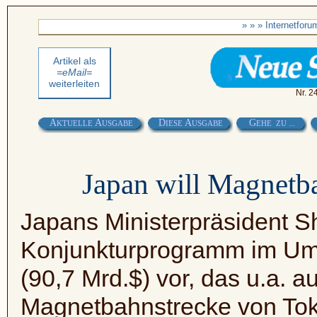
» » » Internetfor
Artikel als
=eMail=
weiterleiten
Nr. 2
A
A
D
A
G
KTUELLE
USGABE
IESE
USGABE
EHE ZU ...
Japan will Magnetb
Japans Ministerpräsident Sh
Konjunkturprogramm im Umf
(90,7 Mrd.$) vor, das u.a. 
Magnetbahnstrecke von Tok