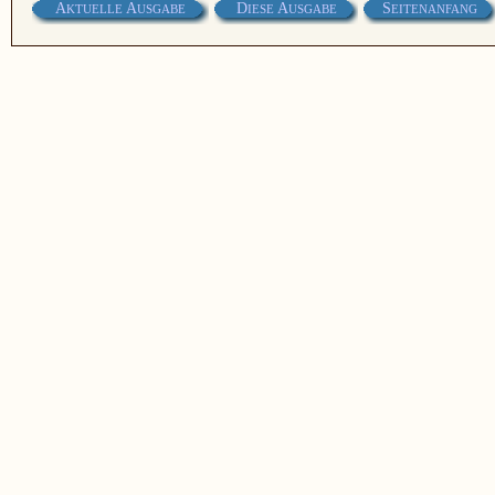
A
A
D
A
S
KTUELLE
USGABE
IESE
USGABE
EITENANFANG