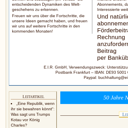
entscheidenden Dynamiken des Welt­
Abonnements, da
geschehens zu erkennen.
Interes­sierte we
Und natürli
Freuen wir uns über die Fortschritte, die
unsere Ideen gemacht haben, und freuen
abonnemen
wir uns auf weitere Fortschritte in den
Förderbeitr
kommenden Monaten!
Rechnung
anzuforder
Beitrag
per Banküb
E.I.R. GmbH, Verwendungszweck: Unterstützung
Postbank Frankfurt – IBAN: DE93 5001
Paypal: buchhaltung@ei
50 Jahre N
L
EITARTIKEL
„Eine Republik, wenn
ihr sie bewahren könnt“:
Was sagt uns Trumps
L
E
Kotau vor König
Charles?