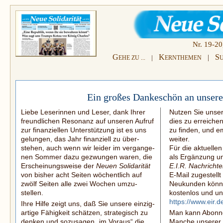
Nr. 19-20
G
K
S
|
|
EHE ZU ...
ERNTHEMEN
Ein großes Dankeschön an unsere
Liebe Leserinnen und Leser, dank Ihrer
Nutzen Sie unser
freundlichen Resonanz auf unseren Aufruf
dies zu erreiche
zur finanziellen Unterstützung ist es uns
zu finden, und e
gelungen, das Jahr finanziell zu über­
weiter.
stehen, auch wenn wir leider im vergange­
Für die aktuelle
nen Sommer dazu gezwungen waren, die
als Ergänzung un
Erscheinungsweise der
Neuen Solidarität
E.I.R. Nachricht
von bisher acht Seiten wöchentlich auf
E-Mail
zugestellt
zwölf Seiten alle zwei Wochen umzu­
Neukunden könne
stellen.
kostenlos und un
https://www.eir.
Ihre Hilfe zeigt uns, daß Sie unsere ein­zig­
artige Fähigkeit schätzen, strategisch zu
Man kann Abonn
denken und sozusagen „im Voraus“ die
Manche unserer 