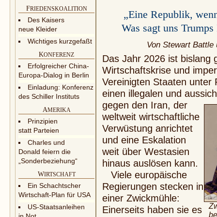
F
RIEDENSKOALITION
„Eine Republik, wenn
Des Kaisers
Was sagt uns Trumps 
neue Kleider
Wichtiges kurzgefaßt
Von Stewart Battle
K
ONFERENZ
Das Jahr 2026 ist bislang 
Erfolgreicher China-
Wirtschaftskrise und imper
Europa-Dialog in Berlin
Vereinigten Staaten unter
Einladung: Konferenz
einen illegalen und aussic
des Schiller Instituts
gegen den Iran, der
A
MERIKA
weltweit wirtschaftliche
Prinzipien
Verwüstung anrichtet
statt Parteien
und eine Eskalation
Charles und
weit über Westasien
Donald feiern die
„Sonderbeziehung“
hinaus auslösen kann.
Viele europäische
W
IRTSCHAFT
Regie­rungen stecken in
Ein Schachtscher
Wirtschaft-Plan für USA
einer Zwickmühle:
Zw
US-Staatsanleihen
Einerseits haben sie es
be
in Not