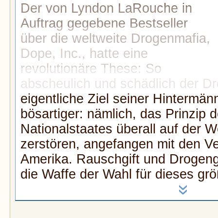
Der von Lyndon LaRouche in
Auftrag gegebene Bestseller
über die weltweite Drogenmafia,
Dope, Inc., hatte eine
revolutionäre These: So
abscheulich und schädlich der Dr
eigentliche Ziel seiner Hintermänn
bösartiger: nämlich, das Prinzip
Nationalstaates überall auf der W
zerstören, angefangen mit den Ve
Amerika. Rauschgift und Drogenge
die Waffe der Wahl für dieses gr
»