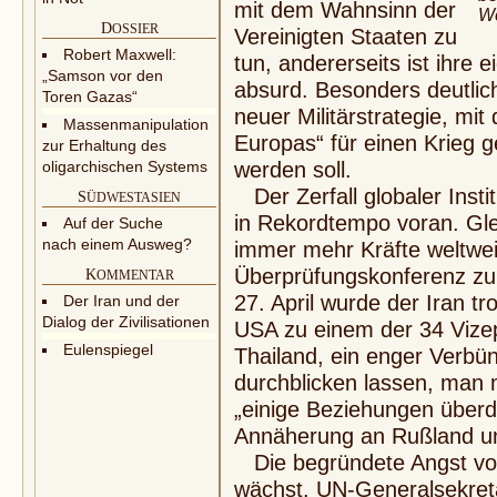
mit dem Wahnsinn der
We
D
OSSIER
Vereinigten Staaten zu
Robert Maxwell:
tun, andererseits ist ihre e
„Samson vor den
absurd. Besonders deutlic
Toren Gazas“
neuer Militärstrategie, mit
Massenmanipulation
Europas“ für einen Krieg 
zur Erhaltung des
oligarchischen Systems
werden soll.
Der Zerfall globaler Insti
S
ÜDWESTASIEN
in Rekord­tempo voran. Gle
Auf der Suche
nach einem Ausweg?
immer mehr Kräfte weltwei
Überprüfungskonferenz zu
K
OMMENTAR
27. April wurde der Iran tr
Der Iran und der
Dialog der Zivilisationen
USA zu einem der 34 Vize
Eulenspiegel
Thailand, ein enger Verbü
durchblicken lassen, man
„einige Beziehungen überd
Annäherung an Rußland u
Die begründete Angst vor
wächst. UN-Generalsekretä