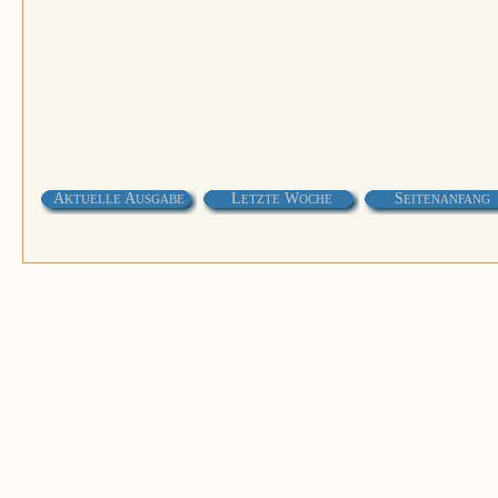
A
A
L
W
S
KTUELLE
USGABE
ETZTE
OCHE
EITENANFANG