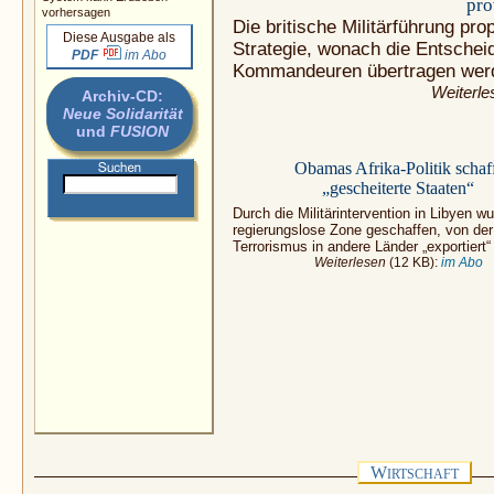
pro
vorhersagen
Die britische Militärführung pr
Diese Ausgabe als
Strategie, wonach die Entschei
PDF
im Abo
Kommandeuren übertragen werd
Weiterle
Archiv-CD:
Neue Solidarität
und
FUSION
Obamas Afrika-Politik schaf
„gescheiterte Staaten“
Durch die Militärintervention in Libyen w
regierungslose Zone geschaffen, von de
Terrorismus in andere Länder „exportiert“ 
Weiterlesen
(12 KB):
im Abo
W
IRTSCHAFT