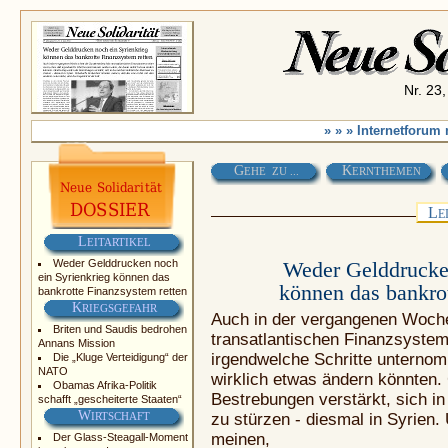
Nr. 23,
» » » Internetforum
G
K
EHE ZU ...
ERNTHEMEN
L
E
L
EITARTIKEL
Weder Gelddrucken noch
Weder Gelddrucken
ein Syrienkrieg können das
können das bankrot
bankrotte Finanzsystem retten
K
RIEGSGEFAHR
Auch in der vergangenen Woch
Briten und Saudis bedrohen
transatlantischen Finanzsystem
Annans Mission
irgendwelche Schritte unterno
Die „Kluge Verteidigung“ der
NATO
wirklich etwas ändern könnten. 
Obamas Afrika-Politik
Bestrebungen verstärkt, sich in
schafft „gescheiterte Staaten“
W
IRTSCHAFT
zu stürzen - diesmal in Syrien
meinen,
Der Glass-Steagall-Moment