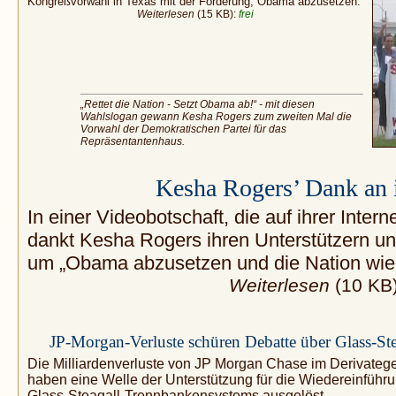
Kongreßvorwahl in Texas mit der Forderung, Obama abzusetzen.
Weiterlesen
(15 KB):
frei
„Rettet die Nation - Setzt Obama ab!“ - mit diesen
Wahlslogan gewann Kesha Rogers zum zweiten Mal die
Vorwahl der Demokratischen Partei für das
Repräsentantenhaus.
Kesha Rogers’ Dank an 
In einer Videobotschaft, die auf ihrer Intern
dankt Kesha Rogers ihren Unterstützern und 
um „Obama abzusetzen und die Nation wie
Weiterlesen
(10 KB
JP-Morgan-Verluste schüren Debatte über Glass-Ste
Die Milliardenverluste von JP Morgan Chase im Derivateg
haben eine Welle der Unterstützung für die Wiedereinführ
Glass-Steagall-Trennbankensystems ausgelöst.