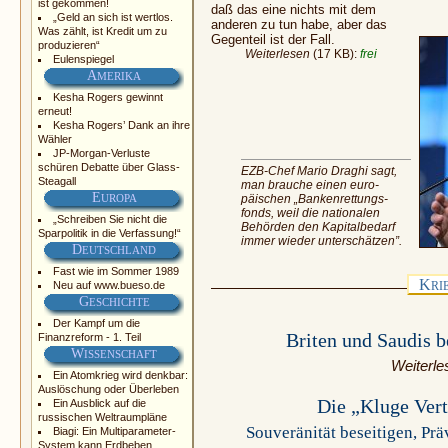
ist gekommen!
daß das eine nichts mit dem
„Geld an sich ist wertlos.
anderen zu tun habe, aber das
Was zählt, ist Kredit um zu
Gegenteil ist der Fall.
produzieren“
Weiterlesen
(17 KB):
frei
Eulenspiegel
A
MERIKA
Kesha Rogers gewinnt
erneut!
Kesha Rogers’ Dank an ihre
Wähler
JP-Morgan-Verluste
schüren Debatte über Glass-
EZB-Chef Mario Draghi sagt,
Steagall
man brauche einen euro-
E
UROPA
päischen „Bankenrettungs-
fonds, weil die nationalen
„Schreiben Sie nicht die
Behörden den Kapitalbedarf
Sparpolitik in die Verfassung!“
immer wieder unterschätzen”.
D
EUTSCHLAND
Fast wie im Sommer 1989
K
Neu auf www.bueso.de
RI
G
ESCHICHTE
Der Kampf um die
Briten und Saudis 
Finanzreform - 1. Teil
W
ISSENSCHAFT
Weiterle
Ein Atomkrieg wird denkbar:
Auslöschung oder Überleben
Die „Kluge Ver
Ein Ausblick auf die
russischen Weltraumpläne
Souveränität beseitigen, Pr
Biagi: Ein Multiparameter-
System kann Erdbeben