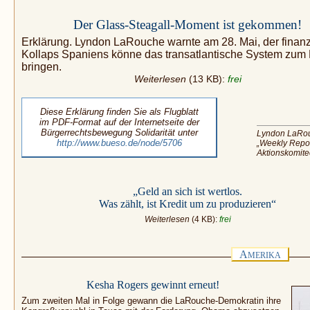
Der Glass-Steagall-Moment ist gekommen!
Erklärung. Lyndon LaRouche warnte am 28. Mai, der finanz
Kollaps Spaniens könne das transatlantische System zum 
bringen.
Weiterlesen
(13 KB):
frei
Diese Erklärung finden Sie als Flugblatt
im PDF-Format auf der Internetseite der
Bürgerrechtsbewegung Solidarität unter
Lyndon LaRo
http://www.bueso.de/node/5706
„Weekly Repor
Aktionskomit
„Geld an sich ist wertlos.
Was zählt, ist Kredit um zu produzieren“
Weiterlesen
(4 KB):
frei
A
MERIKA
Kesha Rogers gewinnt erneut!
Zum zweiten Mal in Folge gewann die LaRouche-Demokratin ihre