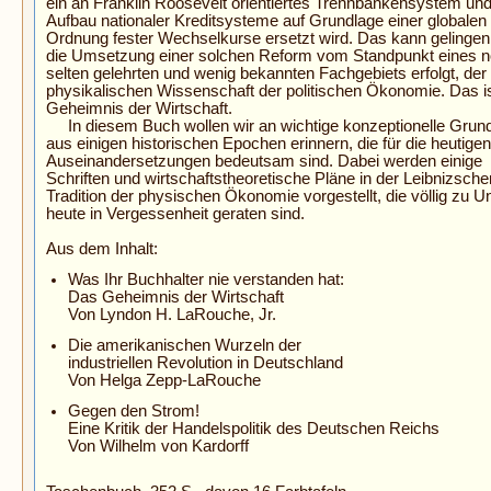
ein an Franklin Roosevelt orientiertes Trennbankensystem un
Aufbau nationaler Kreditsysteme auf Grundlage einer globalen
Ordnung fester Wechselkurse ersetzt wird. Das kann gelinge
die Umsetzung einer solchen Reform vom Standpunkt eines 
selten gelehrten und wenig bekannten Fachgebiets erfolgt, der
physikalischen Wissenschaft der politischen Ökonomie. Das i
Geheimnis der Wirtschaft.
In diesem Buch wollen wir an wichtige konzeptionelle Grun
aus einigen historischen Epochen erinnern, die für die heutigen
Auseinandersetzungen bedeutsam sind. Dabei werden einige
Schriften und wirtschaftstheoretische Pläne in der Leibnizsche
Tradition der physischen Ökonomie vorgestellt, die völlig zu U
heute in Vergessenheit geraten sind.
Aus dem Inhalt:
Was Ihr Buchhalter nie verstanden hat:
Das Geheimnis der Wirtschaft
Von Lyndon H. LaRouche, Jr.
Die amerikanischen Wurzeln der
industriellen Revolution in Deutschland
Von Helga Zepp-LaRouche
Gegen den Strom!
Eine Kritik der Handelspolitik des Deutschen Reichs
Von Wilhelm von Kardorff