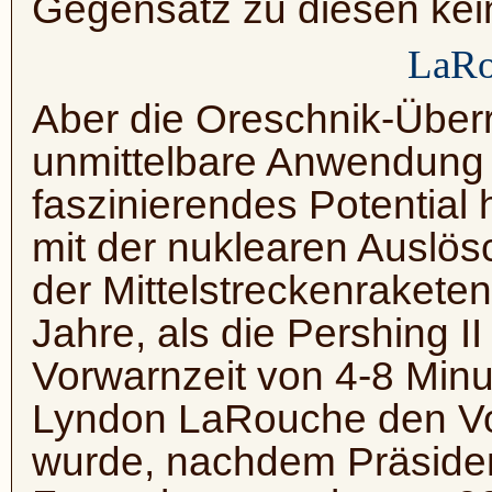
Gegensatz zu diesen kein
LaRo
Aber die Oreschnik-Überr
unmittelbare Anwendung 
faszinierendes Potential h
mit der nuklearen Auslö
der Mittelstreckenrakete
Jahre, als die Pershing I
Vorwarnzeit von 4-8 Minu
Lyndon LaRouche den Vor
wurde, nachdem Präsiden