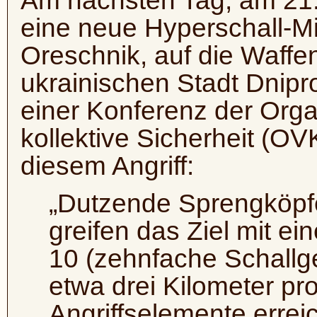
Am nächsten Tag, am 21.
eine neue Hyperschall-Mit
Oreschnik, auf die Waffe
ukrainischen Stadt Dnipro
einer Konferenz der Orga
kollektive Sicherheit (O
diesem Angriff:
„Dutzende Sprengköpfe
greifen das Ziel mit e
10 (zehnfache Schallg
etwa drei Kilometer p
Angriffselemente erre