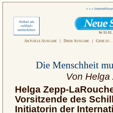
» » » Internetfor
Artikel als
=eMail=
weiterleiten
Nr. 51-52
A
A
|
D
A
|
G
KTUELLE
USGABE
IESE
USGABE
EHE ZU ...
Die Menschheit muß
Von Helga
Helga Zepp-LaRouche 
Vorsitzende des Schill
Initiatorin der Interna