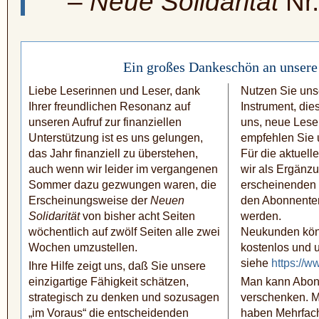
–
Neue Solidarität
Nr.
Ein großes Dankeschön an unsere
Liebe Leserinnen und Leser, dank
Nutzen Sie unse
Ihrer freundlichen Resonanz auf
Instrument, die
unseren Aufruf zur finanziellen
uns, neue Leser
Unterstützung ist es uns gelungen,
empfehlen Sie u
das Jahr finanziell zu über­stehen,
Für die aktuel
auch wenn wir leider im vergange­nen
wir als Ergänzu
Sommer dazu gezwungen waren, die
erscheinen­den
Erscheinungsweise der
Neuen
den Abonnente
Solidarität
von bisher acht Seiten
werden.
wöchentlich auf zwölf Seiten alle zwei
Neukunden kön
Wochen umzu­stellen.
kostenlos und u
siehe
https://w
Ihre Hilfe zeigt uns, daß Sie unsere
ein­zig­artige Fähigkeit schätzen,
Man kann Abon
strategisch zu denken und sozusagen
verschenken. M
„im Voraus“ die entscheidenden
haben Mehrfac