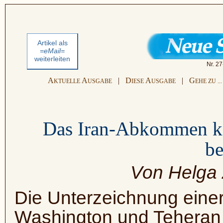
Artikel als
=eMail=
weiterleiten
Nr. 27
A
A
|
D
A
|
G
KTUELLE
USGABE
IESE
USGABE
EHE ZU ...
Das Iran-Abkommen ka
be
Von Helga
Die Unterzeichnung eine
Washington und Teheran is