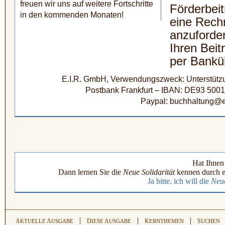
freuen wir uns auf weitere Fortschritte
Förderbeit
in den kommenden Monaten!
eine Rech
anzuforde
Ihren Beit
per Bankü
E.I.R. GmbH, Verwendungszweck: Unterstützun
Postbank Frankfurt – IBAN: DE93 500
Paypal: buchhaltung@e
Hat Ihnen 
Dann lernen Sie die
Neue Solidarität
kennen durch e
Ja bitte, ich will die
Neue
|
|
|
A
A
D
A
K
S
KTUELLE
USGABE
IESE
USGABE
ERNTHEMEN
UCHEN