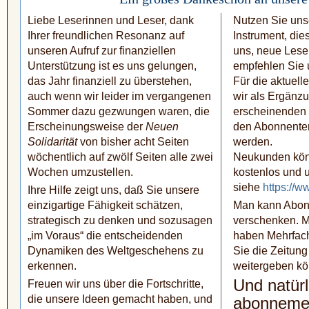
Liebe Leserinnen und Leser, dank
Nutzen Sie unse
Ihrer freundlichen Resonanz auf
Instrument, die
unseren Aufruf zur finanziellen
uns, neue Leser
Unterstützung ist es uns gelungen,
empfehlen Sie u
das Jahr finanziell zu über­stehen,
Für die aktuel
auch wenn wir leider im vergange­nen
wir als Ergänzu
Sommer dazu gezwungen waren, die
erscheinen­den
Erscheinungsweise der
Neuen
den Abonnente
Solidarität
von bisher acht Seiten
werden.
wöchentlich auf zwölf Seiten alle zwei
Neukunden kön
Wochen umzu­stellen.
kostenlos und u
siehe
https://w
Ihre Hilfe zeigt uns, daß Sie unsere
ein­zig­artige Fähigkeit schätzen,
Man kann Abon
strategisch zu denken und sozusagen
verschenken. M
„im Voraus“ die entscheidenden
haben Mehrfac
Dynamiken des Welt­geschehens zu
Sie die Zeitung 
erkennen.
weitergeben kö
Und natürl
Freuen wir uns über die Fortschritte,
die unsere Ideen gemacht haben, und
abonneme