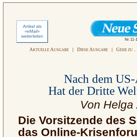
Artikel als
=eMail=
weiterleiten
Nr. 11-
A
A
|
D
A
|
G
KTUELLE
USGABE
IESE
USGABE
EHE ZU ...
Nach dem US-An
Hat der Dritte We
Von Helga
Die Vorsitzende des Sc
das Online-Krisenfor