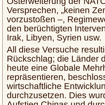
Osterweiterung der NAT
Versprechen, „keinen Ze
vorzustoßen –, Regimewe
den berüchtigten Interven
Irak, Libyen, Syrien usw.
All diese Versuche result
Rückschlag; die Länder 
heute eine Globale Mehr
repräsentieren, beschloss
wirtschaftliche Entwickl
durchzusetzen. Dies wur
Aufstieg Chinas und dur