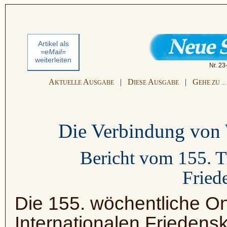
Artikel als
=eMail=
weiterleiten
Nr. 23
A
A
|
D
A
|
G
KTUELLE
USGABE
IESE
USGABE
EHE ZU ...
Die Verbindung von 
Bericht vom 155. Tr
Fried
Die 155. wöchentliche On
Internationalen Friedensk