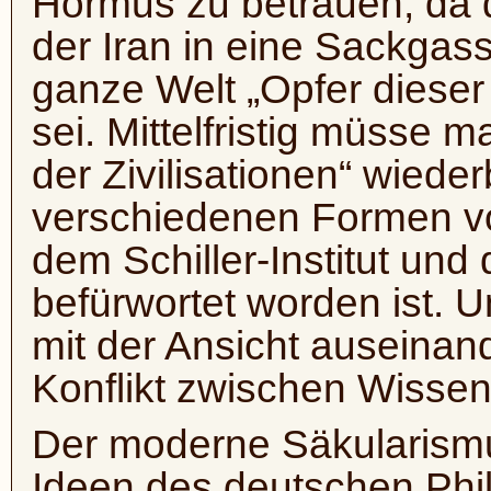
Hormus zu betrauen, da d
der Iran in eine Sackgas
ganze Welt „Opfer diese
sei. Mittelfristig müsse 
der Zivilisationen“ wiede
verschiedenen Formen vo
dem Schiller-Institut und
befürwortet worden ist. U
mit der Ansicht auseinan
Konflikt zwischen Wissen
Der moderne Säkularismu
Ideen des deutschen Ph