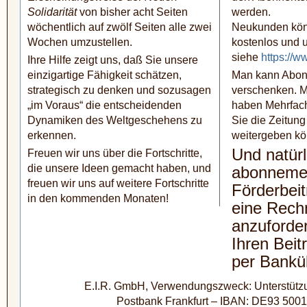
Solidarität
von bisher acht Seiten
werden.
wöchentlich auf zwölf Seiten alle zwei
Neukunden kön
Wochen umzu­stellen.
kostenlos und u
siehe
https://w
Ihre Hilfe zeigt uns, daß Sie unsere
ein­zig­artige Fähigkeit schätzen,
Man kann Abon
strategisch zu denken und sozusagen
verschenken. M
„im Voraus“ die entscheidenden
haben Mehrfac
Dynamiken des Welt­geschehens zu
Sie die Zeitung 
erkennen.
weitergeben kö
Und natürl
Freuen wir uns über die Fortschritte,
die unsere Ideen gemacht haben, und
abonneme
freuen wir uns auf weitere Fortschritte
Förderbeit
in den kommenden Monaten!
eine Rech
anzuforde
Ihren Beit
per Bankü
E.I.R. GmbH, Verwendungszweck: Unterstützun
Postbank Frankfurt – IBAN: DE93 500