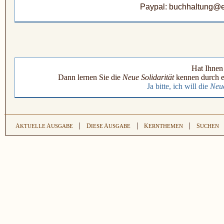
Paypal: buchhaltung@e
Hat Ihnen 
Dann lernen Sie die
Neue Solidarität
kennen durch e
Ja bitte, ich will die
Neue
|
|
|
A
A
D
A
K
S
KTUELLE
USGABE
IESE
USGABE
ERNTHEMEN
UCHEN